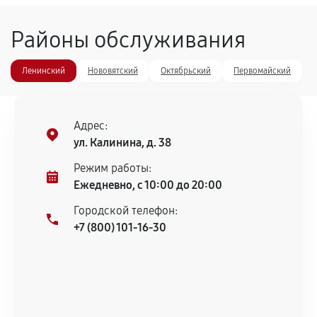
Замена жерновов кофемашины
Районы обслуживания
1320
от 60 мин
Ленинский
Нововятский
Октябрьский
Первомайский
Чистка от кофейных масел
1650
от 90 мин
Адрес:
Ремонт силовой платы
ул. Калинина, д. 38
1650
от 80 мин
Режим работы:
Ежедневно, с 10:00 до 20:00
Замена или ремонт платы
Городской телефон:
1320
от 40 мин
+7 (800) 101-16-30
Замена сетевого шнура
1100
от 50 мин
Ремонт системной платы