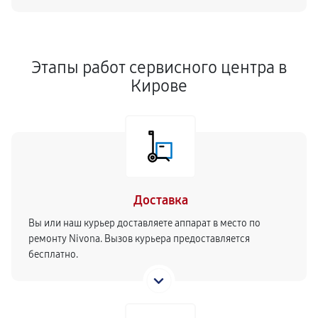
1100
от 30 мин
Замена или ремонт насоса
1760
от 50 мин
Этапы работ сервисного центра в
Кирове
Чистка дренажа кофемашины
760
от 60 мин
Чистка кофейных масел
490
от 70 мин
Доставка
Ремонт дренажа кофемашины
Вы или наш курьер доставляете аппарат в место по
950
от 60 мин
ремонту Nivona. Вызов курьера предоставляется
бесплатно.
Замена / чистка счетчика воды
1250
от 80 мин