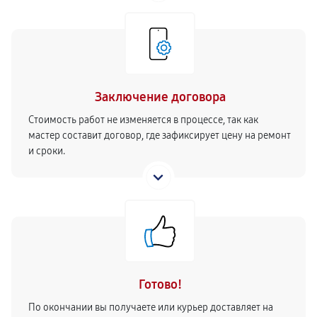
440
от 30 мин
Ремонт двигателя кофемолки
860
от 50 мин
Заключение договора
Ремонт жерновов кофемолки
Стоимость работ не изменяется в процессе, так как
500
от 90 мин
мастер составит договор, где зафиксирует цену на ремонт
и сроки.
Ремонт термоблока/пароблока
440
от 80 мин
Замена трубок кофемашины
530
от 80 мин
Ремонт гидросистемы кофемашины
Готово!
1060
от 30 мин
По окончании вы получаете или курьер доставляет на