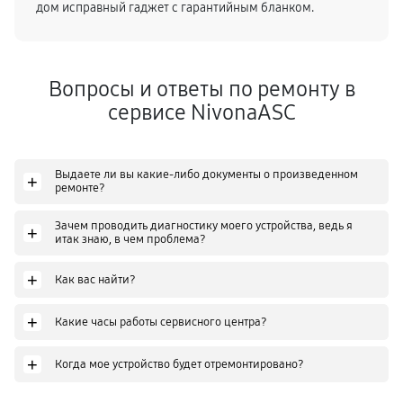
дом исправный гаджет с гарантийным бланком.
Ремонт кофемолки кофемашины
1260
от 70 мин
Вопросы и ответы по ремонту в
Замена жерновов кофемолки
сервисе NivonaASC
640
от 30 мин
Замена прокладок кофемашины
Выдаете ли вы какие-либо документы о произведенном
+
ремонте?
660
от 30 мин
Зачем проводить диагностику моего устройства, ведь я
+
Декальцинация кофемашины
итак знаю, в чем проблема?
520
от 70 мин
+
Как вас найти?
Замена датчиков кофемашины
+
Какие часы работы сервисного центра?
880
от 40 мин
+
Когда мое устройство будет отремонтировано?
Комплексная чистка кофемашины