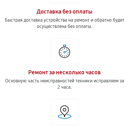
Доставка без оплаты
Замена прокладок, хомутов
Быстрая доставка устройства на ремонт и обратно будет
300
от 30 мин
осуществлена без оплаты.
Замена скобок и колец, уплотнителей
310
от 60 мин
Ремонт или замена проводки
770
от 70 мин
Ремонт за несколько часов
Основную часть неисправностей техники исправляем за
Замена резервуара с водой
2 часа.
990
от 80 мин
Замена насадок кофемашины
660
от 60 мин