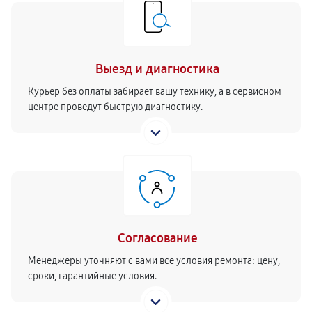
Замена пароблока кофемашины
670
от 40 мин
Ремонт термодатчика кофемашины
Выезд и диагностика
1120
от 40 мин
Курьер без оплаты забирает вашу технику, а в сервисном
центре проведут быструю диагностику.
Замена капучинатора кофемашины
1280
от 50 мин
Ремонт помпы кофемашины
800
от 70 мин
Согласование
Ремонт счетчика воды
330
от 70 мин
Менеджеры уточняют с вами все условия ремонта: цену,
сроки, гарантийные условия.
Ремонт крана пара кофемашины