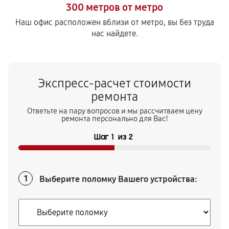
Удаление засора кофемашины
300 метров от метро
660
от 60 мин
Наш офис расположен вблизи от метро, вы без труда
нас найдете.
Замена уплотнителей кофемашины
660
от 50 мин
Экспресс-расчет стоимости
Чистка гидросистемы кофемашины
ремонта
990
от 90 мин
Ответьте на пару вопросов и мы рассчитваем цену
ремонта персонально для Вас!
Замена патрубков кофемашины
Шаг
1
из
2
660
от 70 мин
Замена или ремонт модуля управления
Выберите поломку Вашего устройства:
1
990
от 40 мин
Замена или ремонт термоблока