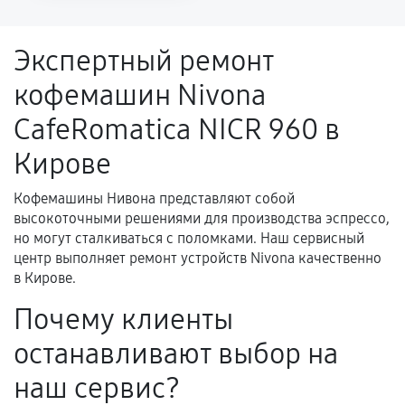
напрямую связанной с выполненным
ремонтом.
Экспертный ремонт
Поломка установленной детали при
кофемашин Nivona
нормальной эксплуатации в течение
гарантийного срока.
CafeRomatica NICR 960 в
Несоответствие комплектующей заявленным
Кирове
техническим характеристикам.
Кофемашины Нивона представляют собой
высокоточными решениями для производства эспрессо,
Документы для подтверждения
но могут сталкиваться с поломками. Наш сервисный
гарантии
центр выполняет ремонт устройств Nivona качественно
в Кирове.
Гарантийный талон.
Почему клиенты
Акт выполненных работ с датой, перечнем
останавливают выбор на
услуг и сроком гарантии.
Документы на установленные комплектующие
наш сервис?
и кассовый чек.