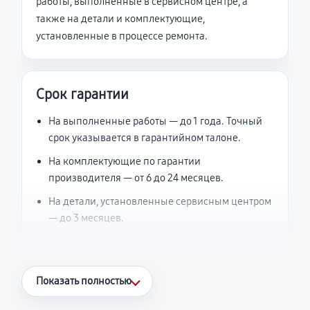
работы, выполненные в сервисном центре, а
также на детали и комплектующие,
установленные в процессе ремонта.
Срок гарантии
На выполненные работы — до 1 года. Точный
срок указывается в гарантийном талоне.
На комплектующие по гарантии
производителя — от 6 до 24 месяцев.
На детали, установленные сервисным центром
— до 3 месяцев.
Что считается гарантийным случаем
Показать полностью
Повторное возникновение неисправности,