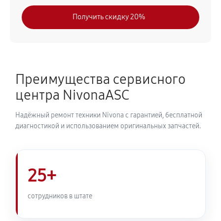
770 руб
30 минут
Получить скидку 20%
Замена модуля управления
660 руб
50 минут
Замена ТЭНа кофемашины Nivona CafeRomatica
Преимущества сервисного
NICR 960
центра NivonaASC
880 руб
40 минут
Надёжный ремонт техники Nivona с гарантией, бесплатной
Ремонт гидросистемы кофемашины Nivona
диагностикой и использованием оригинальных запчастей.
CafeRomatica NICR 960
990 руб
55 минут
25+
Ремонт кофемолки кофемашины Nivona
CafeRomatica NICR 960
сотрудников в штате
900 руб
50 минут