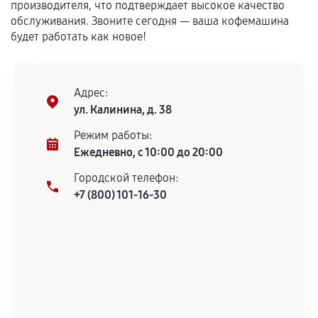
Установка была выполнена нашим сервисным
производителя, что подтверждает высокое качество
центром.
обслуживания. Звоните сегодня — ваша кофемашина
При этом гарантия на сами комплектующие
будет работать как новое!
остается на стороне производителя или
продавца. За качество сторонних деталей
сервисный центр ответственности не несет.
Адрес:
ул. Калинина, д. 38
Режим работы:
Ежедневно, с 10:00 до 20:00
Городской телефон:
+7 (800) 101-16-30