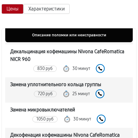
Цены
Характеристики
Описание поломки или неисправности
Декальцинация кофемашины Nivona CafeRomatica
NICR 960
830 руб
30 минут
Замена уплотнительного кольца группы
720 руб
25 минут
Замена микровыключателей
1050 руб
30 минут
Декофенация кофемашины Nivona CafeRomatica