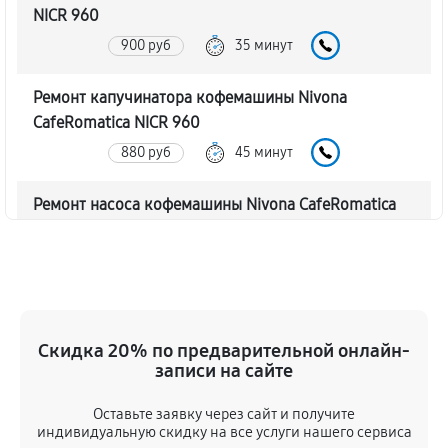
NICR 960
900 руб
35 минут
Ремонт капучинатора кофемашины Nivona
CafeRomatica NICR 960
880 руб
45 минут
Ремонт насоса кофемашины Nivona CafeRomatica
NICR 960
940 руб
40 минут
Замена жерновов кофемашины Nivona
CafeRomatica NICR 960
Скидка 20% по предварительной онлайн-
760 руб
45 минут
записи на сайте
Оставьте заявку через сайт и получите
Чистка от кофейных масел
индивидуальную скидку на все услуги нашего сервиса