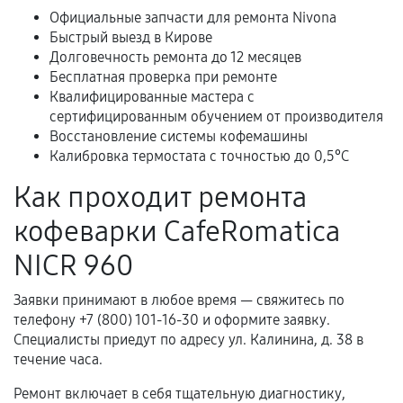
Официальные запчасти для ремонта Nivona
Быстрый выезд в Кирове
Долговечность ремонта до 12 месяцев
Расширенная гарантия
Бесплатная проверка при ремонте
Квалифицированные мастера с
В некоторых случаях возможно оформление
сертифицированным обучением от производителя
расширенной гарантии. Стоимость, сроки и
Восстановление системы кофемашины
условия продления согласовываются отдельно и
Калибровка термостата с точностью до 0,5°C
фиксируются в документах.
Как проходит ремонта
кофеварки CafeRomatica
Когда гарантия не действует
NICR 960
Нарушение правил эксплуатации,
Заявки принимают в любое время — свяжитесь по
механические повреждения, попадание влаги,
телефону +7 (800) 101-16-30 и оформите заявку.
перегрев, коррозия.
Специалисты приедут по адресу ул. Калинина, д. 38 в
Самостоятельный ремонт или вмешательство
течение часа.
третьих лиц.
Ремонт включает в себя тщательную диагностику,