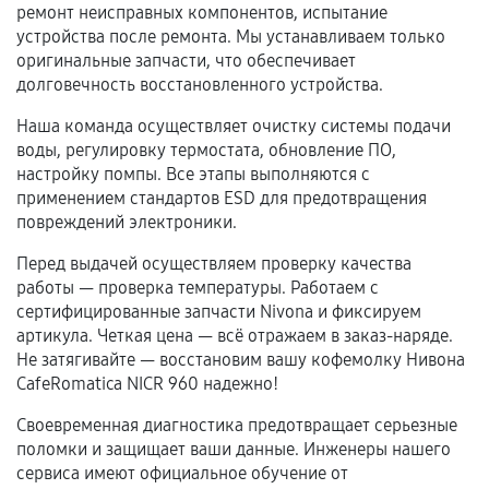
Естественный износ деталей, если иное не
ремонт неисправных компонентов, испытание
предусмотрено отдельно.
устройства после ремонта. Мы устанавливаем только
оригинальные запчасти, что обеспечивает
Обращение после окончания гарантийного
долговечность восстановленного устройства.
срока.
Наша команда осуществляет очистку системы подачи
Программные сбои, если это не указано в
воды, регулировку термостата, обновление ПО,
отдельных условиях.
настройку помпы. Все этапы выполняются с
применением стандартов ESD для предотвращения
повреждений электроники.
Если комплектующие куплены
Перед выдачей осуществляем проверку качества
самостоятельно
работы — проверка температуры. Работаем с
сертифицированные запчасти Nivona и фиксируем
Гарантия на выполненные работы может
артикула. Четкая цена — всё отражаем в заказ-наряде.
сохраняться полностью или частично, если
Не затягивайте — восстановим вашу кофемолку Нивона
соблюдены следующие условия:
CafeRomatica NICR 960 надежно!
Предоставленные детали подходят по
Своевременная диагностика предотвращает серьезные
техническим параметрам и не имеют внешних
поломки и защищает ваши данные. Инженеры нашего
дефектов.
сервиса имеют официальное обучение от