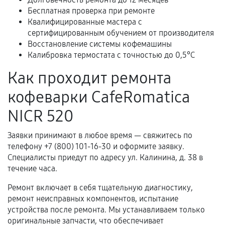
Расширенная гарантия
Бесплатная проверка при ремонте
Квалифицированные мастера с
В некоторых случаях возможно оформление
сертифицированным обучением от производителя
расширенной гарантии. Стоимость, сроки и
Восстановление системы кофемашины
условия продления согласовываются отдельно и
Калибровка термостата с точностью до 0,5°C
фиксируются в документах.
Как проходит ремонта
кофеварки CafeRomatica
Когда гарантия не действует
NICR 520
Нарушение правил эксплуатации,
Заявки принимают в любое время — свяжитесь по
механические повреждения, попадание влаги,
телефону +7 (800) 101-16-30 и оформите заявку.
перегрев, коррозия.
Специалисты приедут по адресу ул. Калинина, д. 38 в
Самостоятельный ремонт или вмешательство
течение часа.
третьих лиц.
Ремонт включает в себя тщательную диагностику,
Естественный износ деталей, если иное не
ремонт неисправных компонентов, испытание
предусмотрено отдельно.
устройства после ремонта. Мы устанавливаем только
оригинальные запчасти, что обеспечивает
Обращение после окончания гарантийного