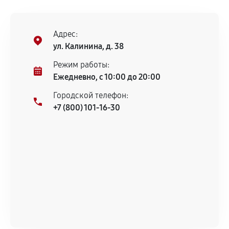
остается на стороне производителя или
продавца. За качество сторонних деталей
сервисный центр ответственности не несет.
Адрес:
ул. Калинина, д. 38
Режим работы:
Ежедневно, с 10:00 до 20:00
Городской телефон:
+7 (800) 101-16-30