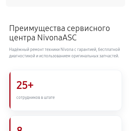
660 руб
50 минут
Замена ТЭНа кофемашины Nivona CafeRomatica
Преимущества сервисного
NICR 520
центра NivonaASC
880 руб
40 минут
Надёжный ремонт техники Nivona с гарантией, бесплатной
Ремонт гидросистемы кофемашины Nivona
диагностикой и использованием оригинальных запчастей.
CafeRomatica NICR 520
990 руб
55 минут
25+
Ремонт кофемолки кофемашины Nivona
CafeRomatica NICR 520
сотрудников в штате
900 руб
50 минут
Комплексная профилактика
980 руб
60 минут