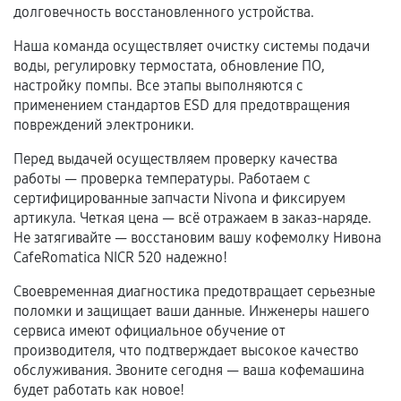
долговечность восстановленного устройства.
срока.
Наша команда осуществляет очистку системы подачи
Программные сбои, если это не указано в
воды, регулировку термостата, обновление ПО,
отдельных условиях.
настройку помпы. Все этапы выполняются с
применением стандартов ESD для предотвращения
повреждений электроники.
Если комплектующие куплены
Перед выдачей осуществляем проверку качества
самостоятельно
работы — проверка температуры. Работаем с
сертифицированные запчасти Nivona и фиксируем
Гарантия на выполненные работы может
артикула. Четкая цена — всё отражаем в заказ-наряде.
сохраняться полностью или частично, если
Не затягивайте — восстановим вашу кофемолку Нивона
соблюдены следующие условия:
CafeRomatica NICR 520 надежно!
Предоставленные детали подходят по
Своевременная диагностика предотвращает серьезные
техническим параметрам и не имеют внешних
поломки и защищает ваши данные. Инженеры нашего
дефектов.
сервиса имеют официальное обучение от
Установка была выполнена нашим сервисным
производителя, что подтверждает высокое качество
центром.
обслуживания. Звоните сегодня — ваша кофемашина
При этом гарантия на сами комплектующие
будет работать как новое!