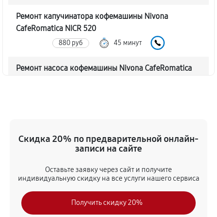
Ремонт капучинатора кофемашины Nivona
CafeRomatica NICR 520
880 руб
45 минут
Ремонт насоса кофемашины Nivona CafeRomatica
NICR 520
940 руб
40 минут
Замена жерновов кофемашины Nivona
CafeRomatica NICR 520
Скидка 20% по предварительной онлайн-
760 руб
45 минут
записи на сайте
Оставьте заявку через сайт и получите
Чистка от кофейных масел
индивидуальную скидку на все услуги нашего сервиса
770 руб
30 минут
Получить скидку 20%
Замена модуля управления