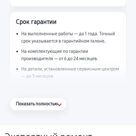
Срок гарантии
На выполненные работы — до 1 года. Точный
срок указывается в гарантийном талоне.
На комплектующие по гарантии
производителя — от 6 до 24 месяцев.
На детали, установленные сервисным центром
— до 3 месяцев.
Что считается гарантийным случаем
Показать полностью
Повторное возникновение неисправности,
напрямую связанной с выполненным
ремонтом.