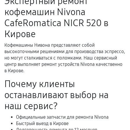
Экспертный ремонт
Поломка установленной детали при
кофемашин Nivona
нормальной эксплуатации в течение
гарантийного срока.
CafeRomatica NICR 520 в
Несоответствие комплектующей заявленным
Кирове
техническим характеристикам.
Кофемашины Нивона представляют собой
высокоточными решениями для производства эспрессо,
Документы для подтверждения
но могут сталкиваться с поломками. Наш сервисный
гарантии
центр выполняет ремонт устройств Nivona качественно
в Кирове.
Гарантийный талон.
Почему клиенты
Акт выполненных работ с датой, перечнем
останавливают выбор на
услуг и сроком гарантии.
Документы на установленные комплектующие
наш сервис?
и кассовый чек.
Официальные запчасти для ремонта Nivona
Быстрый выезд в Кирове
Долговечность ремонта до 12 месяцев