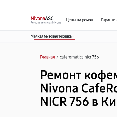
г. Киров
Ежедневно, с 10:00 до 20:00
Nivona
ASC
Цены на ремонт
Гаранти
Ремонт техники Nivona
Мелкая бытовая техника
Главная
/
caferomatica nicr 756
Ремонт коф
Nivona CafeR
NICR 756 в К