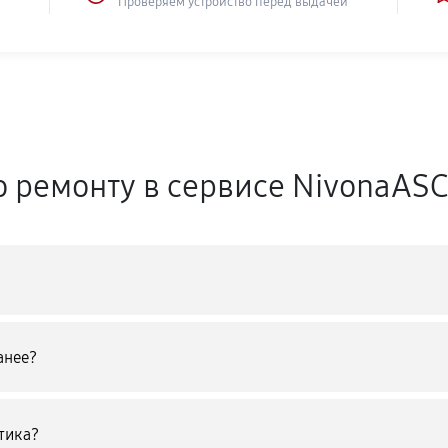
Проверяем устройство перед выдачей
о ремонту в сервисе NivonaAS
анее?
тика?