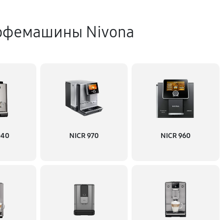
офемашины Nivona
040
NICR 970
NICR 960