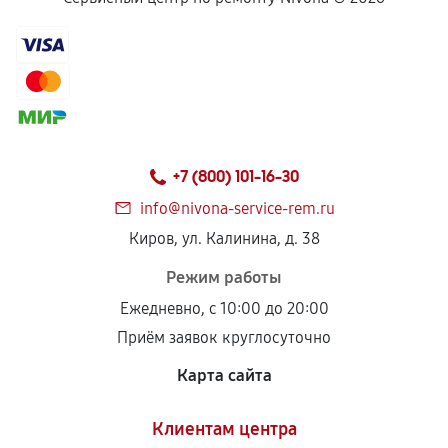
1260
от 30 мин
Замена жерновов кофемолки
640
от 70 мин
Замена прокладок кофемашины
+7 (800) 101-16-30
660
от 30 мин
info@nivona-service-rem.ru
Декальцинация кофемашины
Киров, ул. Калинина, д. 38
520
от 30 мин
Режим работы
Ежедневно, с 10:00 до 20:00
Замена датчиков кофемашины
Приём заявок круглосуточно
880
от 70 мин
Карта сайта
Комплексная чистка кофемашины
Клиентам центра
390
от 40 мин