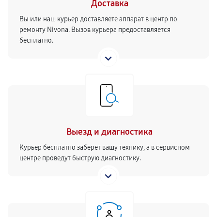
860
от 90 мин
Доставка
Вы или наш курьер доставляете аппарат в центр по
Замена бойлера кофемашины
ремонту Nivona. Вызов курьера предоставляется
бесплатно.
820
от 80 мин
Замена датчика воды кофемашины
1100
от 60 мин
Замена уплотнительных колец
1320
от 30 мин
Выезд и диагностика
Чистка системы подачи воды
Курьер бесплатно заберет вашу технику, а в сервисном
центре проведут быструю диагностику.
880
от 60 мин
Замена трансформатора
1100
от 70 мин