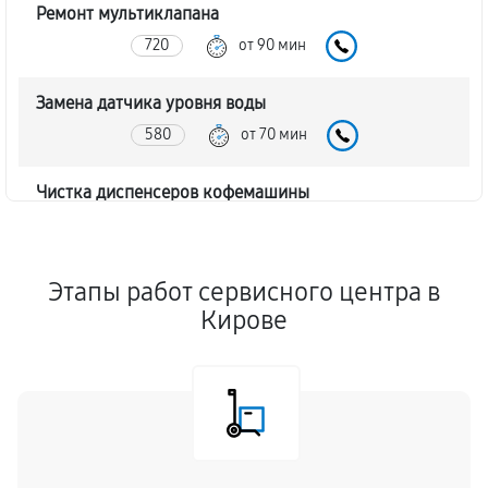
Ремонт мультиклапана
720
от 90 мин
Замена датчика уровня воды
580
от 70 мин
Чистка диспенсеров кофемашины
1320
от 50 мин
Замена клапана дренажа
Этапы работ сервисного центра в
1650
от 70 мин
Кирове
Ремонт бойлера кофемашины
1210
от 60 мин
Замена клапана пара кофемашины