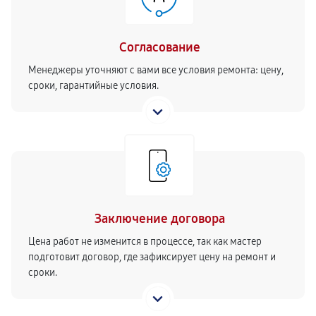
Замена прокладок, хомутов
300
от 40 мин
Согласование
Замена скобок и колец, уплотнителей
Менеджеры уточняют с вами все условия ремонта: цену,
сроки, гарантийные условия.
310
от 30 мин
Ремонт или замена проводки
770
от 60 мин
Замена резервуара с водой
990
от 70 мин
Заключение договора
Цена работ не изменится в процессе, так как мастер
Замена насадок кофемашины
подготовит договор, где зафиксирует цену на ремонт и
660
от 80 мин
сроки.
Удаление засора кофемашины