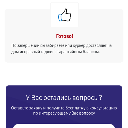
660
от 60 мин
Замена уплотнителей кофемашины
660
от 60 мин
Готово!
Чистка гидросистемы кофемашины
По завершении вы забираете или курьер доставляет на
990
от 50 мин
дом исправный гаджет с гарантийным бланком.
Замена патрубков кофемашины
660
от 90 мин
Замена или ремонт модуля управления
У Вас остались вопросы?
990
от 70 мин
Оставьте заявку и получите бесплатную консультацию
Замена или ремонт термоблока
по интересующему Вас вопросу
1100
от 40 мин