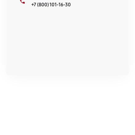
+7 (800) 101-16-30
670
от 80 мин
Ремонт термодатчика кофемашины
1120
от 40 мин
Замена капучинатора кофемашины
1280
от 40 мин
Ремонт помпы кофемашины
800
от 50 мин
Ремонт счетчика воды
330
от 70 мин
Ремонт крана пара кофемашины
440
от 70 мин