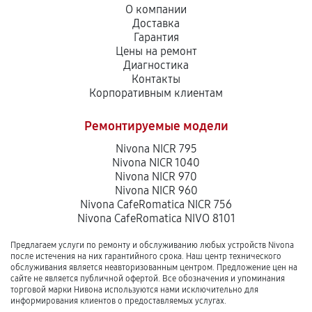
О компании
Доставка
Ремонт заварного механизма
Гарантия
330
от 80 мин
Цены на ремонт
Диагностика
Контакты
Замена термостата кофемашины
Корпоративным клиентам
770
от 40 мин
Ремонтируемые модели
Ремонт ЦЗУ кофемашины
Nivona NICR 795
1130
от 70 мин
Nivona NICR 1040
Nivona NICR 970
Nivona NICR 960
Ремонт дренажного клапана
Nivona CafeRomatica NICR 756
720
от 50 мин
Nivona CafeRomatica NIVO 8101
Предлагаем услуги по ремонту и обслуживанию любых устройств Nivona
Ремонт насоса кофемашины
после истечения на них гарантийного срока. Наш центр технического
обслуживания является неавторизованным центром. Предложение цен на
980
от 90 мин
сайте не является публичной офертой. Все обозначения и упоминания
торговой марки Нивона используются нами исключительно для
информирования клиентов о предоставляемых услугах.
Замена жерновов кофемашины