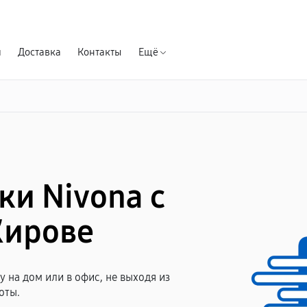
Гарантия д
я
Доставка
Контакты
Ещё
ки Nivona с
Кирове
 на дом или в офис, не выходя из
оты.