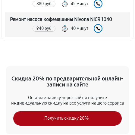
880 руб
45 минут
Ремонт насоса кофемашины Nivona NICR 1040
940 руб
40 минут
Замена жерновов кофемашины Nivona NICR 1040
760 руб
45 минут
Чистка от кофейных масел
Скидка 20% по предварительной онлайн-
770 руб
30 минут
записи на сайте
Замена модуля управления
Оставьте заявку через сайт и получите
660 руб
50 минут
индивидуальную скидку на все услуги нашего сервиса
Замена ТЭНа кофемашины Nivona NICR 1040
Получить скидку 20%
880 руб
40 минут