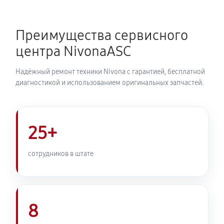
Ремонт гидросистемы кофемашины Nivona NICR
1040
Преимущества сервисного
990 руб
55 минут
центра NivonaASC
Ремонт кофемолки кофемашины Nivona NICR 1040
Надёжный ремонт техники Nivona с гарантией, бесплатной
900 руб
50 минут
диагностикой и использованием оригинальных запчастей.
Комплексная профилактика
980 руб
60 минут
25+
сотрудников в штате
8