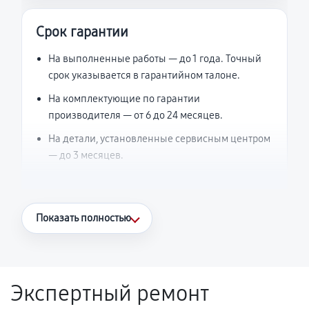
Срок гарантии
На выполненные работы — до 1 года. Точный
срок указывается в гарантийном талоне.
На комплектующие по гарантии
производителя — от 6 до 24 месяцев.
На детали, установленные сервисным центром
— до 3 месяцев.
Что считается гарантийным случаем
Показать полностью
Повторное возникновение неисправности,
напрямую связанной с выполненным
ремонтом.
Экспертный ремонт
Поломка установленной детали при