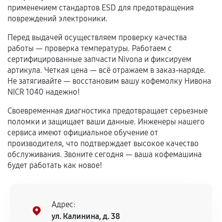
применением стандартов ESD для предотвращения
Программные сбои, если это не указано в
повреждений электроники.
отдельных условиях.
Перед выдачей осуществляем проверку качества
работы — проверка температуры. Работаем с
сертифицированные запчасти Nivona и фиксируем
Если комплектующие куплены
артикула. Четкая цена — всё отражаем в заказ-наряде.
самостоятельно
Не затягивайте — восстановим вашу кофемолку Нивона
NICR 1040 надежно!
Гарантия на выполненные работы может
Своевременная диагностика предотвращает серьезные
сохраняться полностью или частично, если
поломки и защищает ваши данные. Инженеры нашего
соблюдены следующие условия:
сервиса имеют официальное обучение от
Предоставленные детали подходят по
производителя, что подтверждает высокое качество
техническим параметрам и не имеют внешних
обслуживания. Звоните сегодня — ваша кофемашина
дефектов.
будет работать как новое!
Установка была выполнена нашим сервисным
центром.
При этом гарантия на сами комплектующие
Адрес:
остается на стороне производителя или
ул. Калинина, д. 38