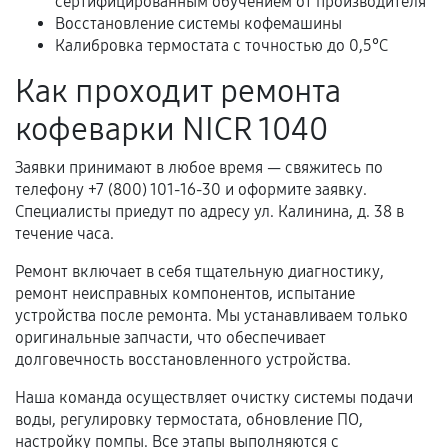
сертифицированным обучением от производителя
Восстановление системы кофемашины
В некоторых случаях возможно оформление
Калибровка термостата с точностью до 0,5°C
расширенной гарантии. Стоимость, сроки и
условия продления согласовываются отдельно и
Как проходит ремонта
фиксируются в документах.
кофеварки NICR 1040
Заявки принимают в любое время — свяжитесь по
Когда гарантия не действует
телефону +7 (800) 101-16-30 и оформите заявку.
Специалисты приедут по адресу ул. Калинина, д. 38 в
Нарушение правил эксплуатации,
течение часа.
механические повреждения, попадание влаги,
Ремонт включает в себя тщательную диагностику,
перегрев, коррозия.
ремонт неисправных компонентов, испытание
Самостоятельный ремонт или вмешательство
устройства после ремонта. Мы устанавливаем только
третьих лиц.
оригинальные запчасти, что обеспечивает
долговечность восстановленного устройства.
Естественный износ деталей, если иное не
предусмотрено отдельно.
Наша команда осуществляет очистку системы подачи
воды, регулировку термостата, обновление ПО,
Обращение после окончания гарантийного
настройку помпы. Все этапы выполняются с
срока.