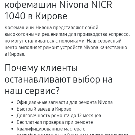
кофемашин Nivona NICR
нормальной эксплуатации в течение
гарантийного срока.
1040 в Кирове
Несоответствие комплектующей заявленным
техническим характеристикам.
Кофемашины Нивона представляют собой
высокоточными решениями для производства эспрессо,
но могут сталкиваться с поломками. Наш сервисный
центр выполняет ремонт устройств Nivona качественно
Документы для подтверждения
в Кирове.
гарантии
Почему клиенты
Гарантийный талон.
останавливают выбор на
Акт выполненных работ с датой, перечнем
наш сервис?
услуг и сроком гарантии.
Документы на установленные комплектующие
Официальные запчасти для ремонта Nivona
и кассовый чек.
Быстрый выезд в Кирове
Долговечность ремонта до 12 месяцев
Бесплатная проверка при ремонте
Квалифицированные мастера с
Расширенная гарантия