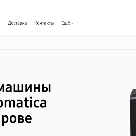
Гарантия д
я
Доставка
Контакты
Ещё
емашины
omatica
ирове