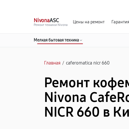
г. Киров
Ежедневно, с 10:00 до 20:00
Nivona
ASC
Цены на ремонт
Гаранти
Ремонт техники Nivona
Мелкая бытовая техника
Главная
/
caferomatica nicr 660
Ремонт коф
Nivona CafeR
NICR 660 в К