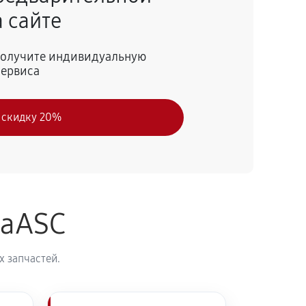
 сайте
55 минут
Заказать
 получите индивидуальную
сервиса
50 минут
Заказать
 скидку 20%
60 минут
Заказать
naASC
 запчастей.