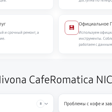
цев.
доступна по телефо
луг
Официальное П
💾
й и срочный ремонт, а
Используем офици
ие.
инструменты. Собл
работаем с данным
ivona CafeRomatica NI
Проблемы с кофе и за
8