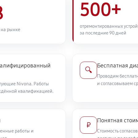
500+
8
отремонтированных устрой
 на рынке
за последние 90 дней
квалифицированный
Бесплатная ди
🔍
Проводим бесплатн
и согласовываем с
тующие Nivona. Работы
ждённой квалификацией.
и
Понятная стоим
₽
енные работы и
Стоимость согласов