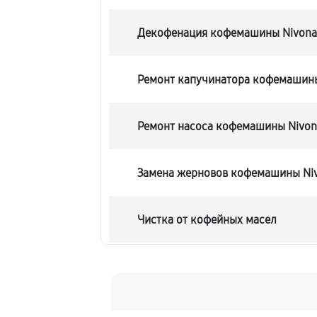
Декофенация кофемашины Nivona 
Ремонт капучинатора кофемашины
Ремонт насоса кофемашины Nivona
Замена жерновов кофемашины Niv
Чистка от кофейных масел
Замена модуля управления
Замена ТЭНа кофемашины Nivona 