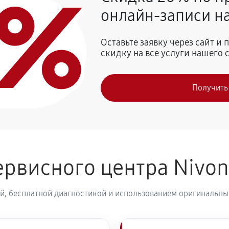
0%
онлайн-записи на
990 руб
 Nivona CafeRomatica NICR 660
Оставьте заявку через сайт и
скидку на все услуги нашего 
900 руб
vona CafeRomatica NICR 660
Получить
980 руб
рвисного центра Nivo
й, бесплатной диагностикой и использованием оригинальных