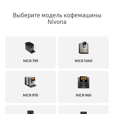
Выберите модель кофемашины
Nivona
NICR 795
NICR 1040
NICR 970
NICR 960