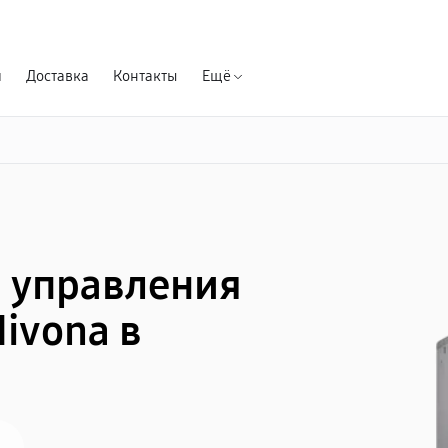
Гарантия д
я
Доставка
Контакты
Ещё
 управления
ivona в