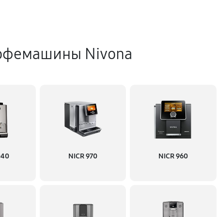
офемашины Nivona
040
NICR 970
NICR 960