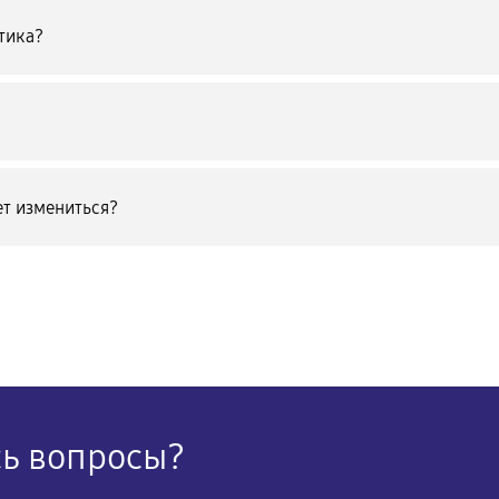
тика?
т измениться?
сь вопросы?