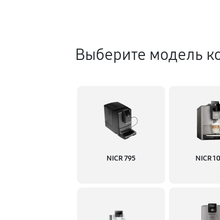
Выберите модель к
NICR 795
NICR 1